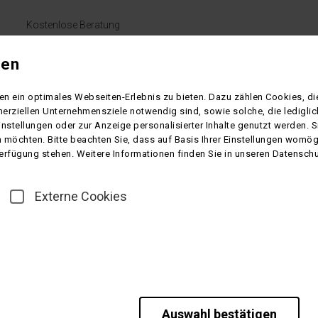
Kostenlose Beratung
+49 (0)5551-97500
gen
Montag bis Freitag 9.00 - 16.00 Uhr
n ein optimales Webseiten-Erlebnis zu bieten. Dazu zählen Cookies, die
S-CHARTER
LINIENVERKEHR
ÜBER UNS
KONTAKT
erziellen Unternehmensziele notwendig sind, sowie solche, die ledigl
instellungen oder zur Anzeige personalisierter Inhalte genutzt werden. 
 möchten. Bitte beachten Sie, dass auf Basis Ihrer Einstellungen womögl
 Verfügung stehen. Weitere Informationen finden Sie in unseren Datensch
Externe Cookies
Auswahl bestätigen