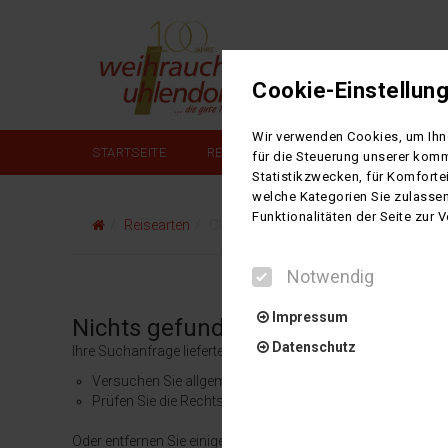
Cookie-Einstellun
Wir verwenden Cookies, um Ihne
STARTSEITE
REISEANGEBOTE
MIETBUS/BU
für die Steuerung unserer komm
Statistikzwecken, für Komforte
welche Kategorien Sie zulassen
Funktionalitäten der Seite zur
Reisearten
Clubreisen
Notwendig
Impressum
Nichts gefunden!
Datenschutz
Ihre Suchanfrage lieferte kein passendes Suchergebnis
Versuchen Sie allgemeinere Begriffe
Prüfen Sie die Rechtschreibung
Notwendig
Oder entfernen Sie einige Ihrer Suchbegriffe: