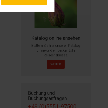
erheitsrelevante
rofil eingeloggt bleiben
stellen.
s von externen Medien
Katalog online ansehen
Blättern Sie hier unseren Katalog
online und entdecken tolle
Reiseerlebnisse.
WEITER
Buchung und
Buchungsanfragen
+49 (0)5551-97500