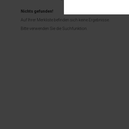
Diese Cookies sind für den Bet
Funktionalitäten. Außerdem könn
Nichts gefunden!
möchten, um Ihnen unsere Diens
Auf Ihrer Merkliste befinden sich keine Ergebnisse.
Externe Cookies
Inhalte von externen Plattfor
Bitte verwenden Sie die Suchfunktion.
akzeptiert werden, bedarf der Z