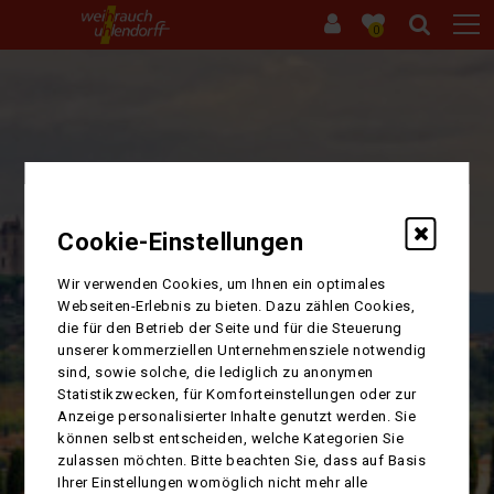
0
Cookie-Einstellungen
TOSKANISCHE
Wir verwenden Cookies, um Ihnen ein optimales
Webseiten-Erlebnis zu bieten. Dazu zählen Cookies,
die für den Betrieb der Seite und für die Steuerung
S
IMPRESSIONEN
unserer kommerziellen Unternehmensziele notwendig
sind, sowie solche, die lediglich zu anonymen
Statistikzwecken, für Komforteinstellungen oder zur
Anzeige personalisierter Inhalte genutzt werden. Sie
8 Tage Toskana im hervorragenden 4**** Hotel
können selbst entscheiden, welche Kategorien Sie
Puccini in Montecatini Terme mit
zulassen möchten. Bitte beachten Sie, dass auf Basis
umfangreichen Leistungen
Ihrer Einstellungen womöglich nicht mehr alle