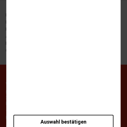
Impressum
Datenschutz
Kontakt
AGB
Barrierefreiheitserklärung
Cookie-Einstellungen
Weihrauch Uhlendorff GmbH
Matthias Grünewald Strasse 32-34
37154 Northeim
Deutschland
Tel.:
+49 (0)5551-97500
Fax:
+49 (0)5551-975099
Auswahl bestätigen
info@weihrauch-uhlendorff.de