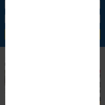
externen Medien akzeptiert werden, bedarf der Zugriff
auf diese Inhalte keiner manuellen Einwilligung mehr
VOLLTEXTSUCHE
Reiseerlebnisse 2026 - mit Weihrauch
Uhlendorff unterwegs!