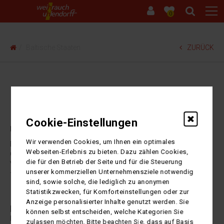
0
Baltische Staaten
ZURÜCK
Baltikum
Cookie-Einstellungen
Urlaub in Estland, Lettland und Litauen
Wir verwenden Cookies, um Ihnen ein optimales
Erleben Sie Land und Leute der drei baltischen Staaten an der
Webseiten-Erlebnis zu bieten. Dazu zählen Cookies,
Oststee und lernen Sie auf einer Städtereise oder einer Kurzreise
die für den Betrieb der Seite und für die Steuerung
Vilnius, Tallinn und die Jugendstilmetropole Riga von ihren
unserer kommerziellen Unternehmensziele notwendig
faszinierendsten Seiten kennen.
sind, sowie solche, die lediglich zu anonymen
Statistikzwecken, für Komforteinstellungen oder zur
Anzeige personalisierter Inhalte genutzt werden. Sie
Nichts gefunden!
können selbst entscheiden, welche Kategorien Sie
Ihre Suchanfrage lieferte kein passendes Suchergebnis
zulassen möchten. Bitte beachten Sie, dass auf Basis