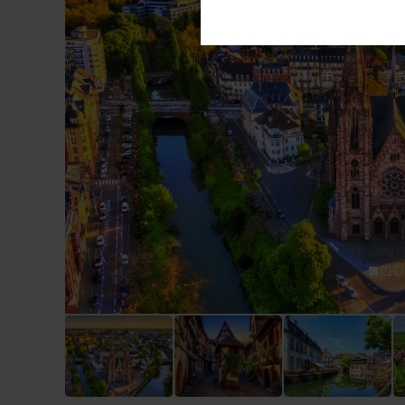
Diese Cookies sind für den Bet
Funktionalitäten. Außerdem könn
möchten, um Ihnen unsere Diens
Externe Cookies
Inhalte von externen Plattfor
akzeptiert werden, bedarf der Z