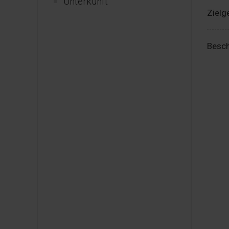
Unterkunft
Zielg
Besch