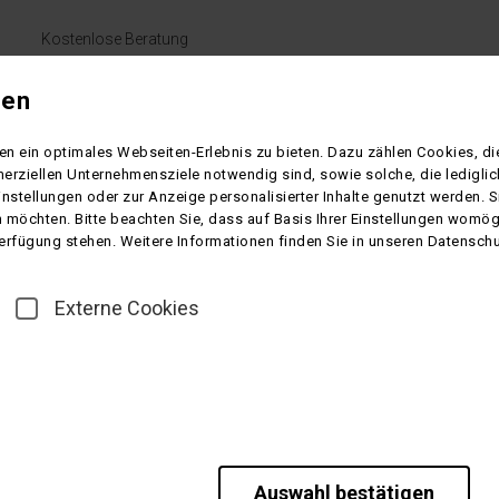
Kostenlose Beratung
+49 (0)5551-97500
gen
Montag bis Freitag 9.00 - 16.00 Uhr
n ein optimales Webseiten-Erlebnis zu bieten. Dazu zählen Cookies, die
S-CHARTER
LINIENVERKEHR
ÜBER UNS
KONTAKT
erziellen Unternehmensziele notwendig sind, sowie solche, die ledigl
instellungen oder zur Anzeige personalisierter Inhalte genutzt werden. 
 möchten. Bitte beachten Sie, dass auf Basis Ihrer Einstellungen womögl
 Verfügung stehen. Weitere Informationen finden Sie in unseren Datensch
Externe Cookies
Frankreich
GT-Le
Straß
Vielseiti
Auswahl bestätigen