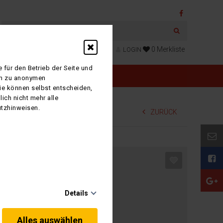
0
Merkliste
LOGIN
 für den Betrieb der Seite und
ich zu anonymen
Sie können selbst entscheiden,
ich nicht mehr alle
utzhinweisen.
ZURÜCK
serreise: Elsass -
burg
Details
ge Erlebnisse
Alles auswählen