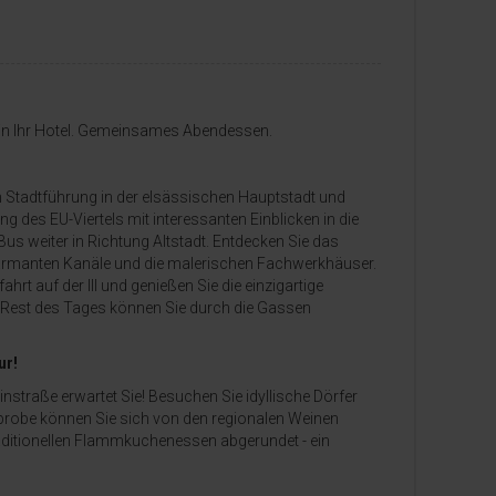
 in Ihr Hotel. Gemeinsames Abendessen.
n Stadtführung in der elsässischen Hauptstadt und
 des EU-Viertels mit interessanten Einblicken in die
Bus weiter in Richtung Altstadt. Entdecken Sie das
armanten Kanäle und die malerischen Fachwerkhäuser.
rt auf der Ill und genießen Sie die einzigartige
Rest des Tages können Sie durch die Gassen
ur!
nstraße erwartet Sie! Besuchen Sie idyllische Dörfer
inprobe können Sie sich von den regionalen Weinen
aditionellen Flammkuchenessen abgerundet - ein