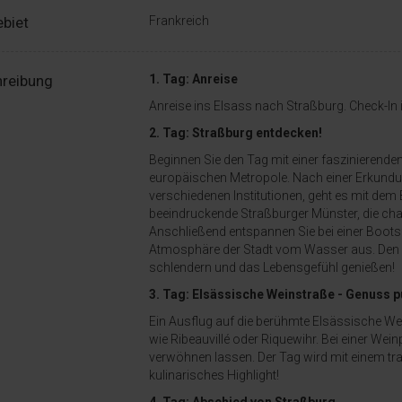
ebiet
Frankreich
reibung
1. Tag: Anreise
Anreise ins Elsass nach Straßburg. Check-In
2. Tag: Straßburg entdecken!
Beginnen Sie den Tag mit einer faszinierende
europäischen Metropole. Nach einer Erkundung
verschiedenen Institutionen, geht es mit dem 
beeindruckende Straßburger Münster, die ch
Anschließend entspannen Sie bei einer Bootsfah
Atmosphäre der Stadt vom Wasser aus. Den 
schlendern und das Lebensgefühl genießen!
3. Tag: Elsässische Weinstraße - Genuss p
Ein Ausflug auf die berühmte Elsässische Wei
wie Ribeauvillé oder Riquewihr. Bei einer We
verwöhnen lassen. Der Tag wird mit einem tr
kulinarisches Highlight!