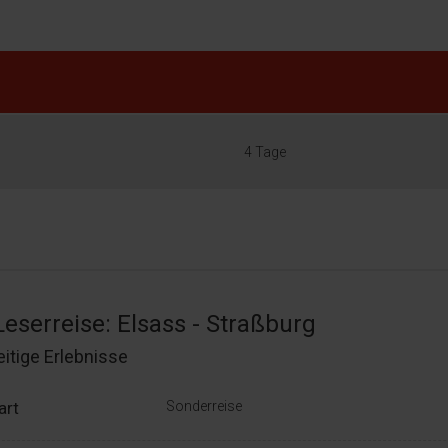
4 Tage
Leserreise: Elsass - Straßburg
eitige Erlebnisse
art
Sonderreise