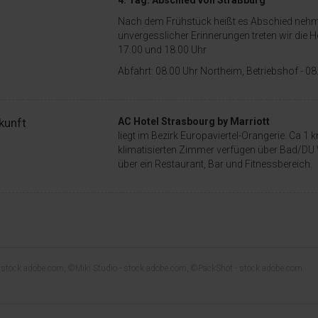
4. Tag: Abschied von Straßburg
Nach dem Frühstück heißt es Abschied nehm
unvergesslicher Erinnerungen treten wir die H
17.00 und 18.00 Uhr
Abfahrt: 08.00 Uhr Northeim, Betriebshof - 0
kunft
AC Hotel Strasbourg by Marriott
liegt im Bezirk Europaviertel-Orangerie. Ca 1
klimatisierten Zimmer verfügen über Bad/DU 
über ein Restaurant, Bar und Fitnessbereich.
- stock.adobe.com, ©Miki Studio - stock.adobe.com, ©PackShot - stock.adobe.com