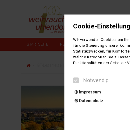
Cookie-Einstellun
Wir verwenden Cookies, um Ihne
STARTSEITE
REISEANGEBOTE
MIETBUS/BU
für die Steuerung unserer komm
Statistikzwecken, für Komforte
welche Kategorien Sie zulassen
Funktionalitäten der Seite zur
GT-Leserreise: Elsass - Straßburg
Notwendig
Impressum
Datenschutz
Notwendig