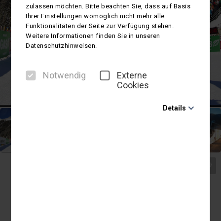
zulassen möchten. Bitte beachten Sie, dass auf Basis
Ihrer Einstellungen womöglich nicht mehr alle
Funktionalitäten der Seite zur Verfügung stehen.
Weitere Informationen finden Sie in unseren
Datenschutzhinweisen.
Notwendig
Externe
Cookies
Details
Notwendig
Diese Cookies sind für den Betrieb der Seite unbedingt
notwendig und ermöglichen beispielsweise
sicherheitsrelevante Funktionalitäten. Außerdem
können wir mit dieser Art von Cookies ebenfalls
Italien
erkennen, ob Sie in Ihrem Profil eingeloggt bleiben
Biathlon-Weltcup in Antholz 2027
möchten, um Ihnen unsere Dienste bei einem erneuten
Besuch unserer Seite schneller zur Verfügung zu
Nächster Termin:
14.01. - 18.01.2027 (5 Tage)
stellen.
First-Class-Reisebus