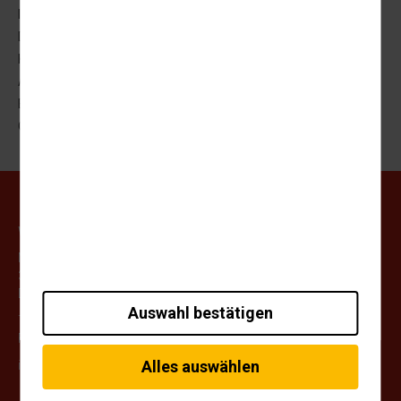
Impressum
Datenschutz
Kontakt
AGB
Barrierefreiheitserklärung
Cookie-Einstellungen
Weihrauch Uhlendorff GmbH
Matthias Grünewald Strasse 32-34
37154 Northeim
Deutschland
Auswahl bestätigen
Tel.:
+49 (0)5551-97500
Fax:
+49 (0)5551-975099
Alles auswählen
info@weihrauch-uhlendorff.de