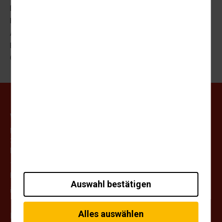
Datenschutz
Kontakt
AGB
Barrierefreiheitserklärung
Cookie-Einstellungen
Weihrauch Uhlendorff GmbH
Matthias Grünewald Strasse 32-34
37154 Northeim
Deutschland
Tel.:
+49 (0)5551-97500
Fax:
+49 (0)5551-975099
Auswahl bestätigen
info@weihrauch-uhlendorff.de
Alles auswählen
Newsletteranmeldung