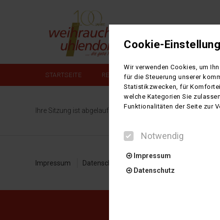
Cookie-Einstellun
Wir verwenden Cookies, um Ihne
STARTSEITE
REISEANGEBOTE
MIETBUS/BU
für die Steuerung unserer komm
Statistikzwecken, für Komforte
welche Kategorien Sie zulassen
Funktionalitäten der Seite zur
Ihre Sitzung ist abgelaufen. Zurück zur
Startseite
Notwendig
Impressum
Impressum
Datenschutz
Kontakt
AGB
Barrier
Datenschutz
Notwendig