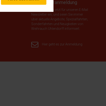
erheitsrelevante
Newsletteranmeldung
rofil eingeloggt bleiben
stellen.
Tragen Sie sich jetzt für unseren E-Mail
Newsletter ein, und seien Sie immer
über aktuelle Angebote, Spezialfahrten,
s von externen Medien
Sonderfahrten und Neuigkeiten von
Weihrauch Uhlendorff informiert.
Hier geht es zur Anmeldung