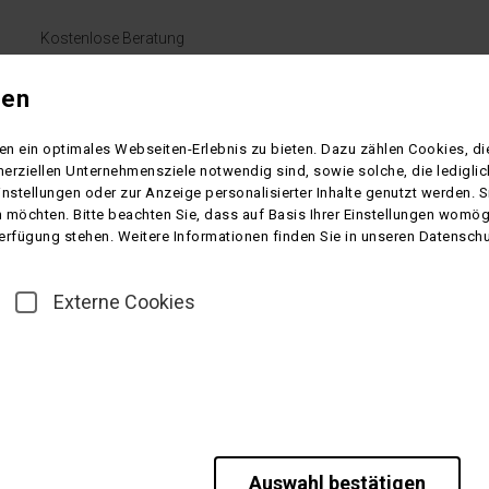
Kostenlose Beratung
+49 (0)5551-97500
gen
Montag bis Freitag 9.00 - 16.00 Uhr
n ein optimales Webseiten-Erlebnis zu bieten. Dazu zählen Cookies, die
S-CHARTER
LINIENVERKEHR
ÜBER UNS
KONTAKT
erziellen Unternehmensziele notwendig sind, sowie solche, die ledigl
instellungen oder zur Anzeige personalisierter Inhalte genutzt werden. 
 möchten. Bitte beachten Sie, dass auf Basis Ihrer Einstellungen womögl
 Verfügung stehen. Weitere Informationen finden Sie in unseren Datensch
Externe Cookies
efreiheitserklärung
Cookie-Einstellungen
Auswahl bestätigen