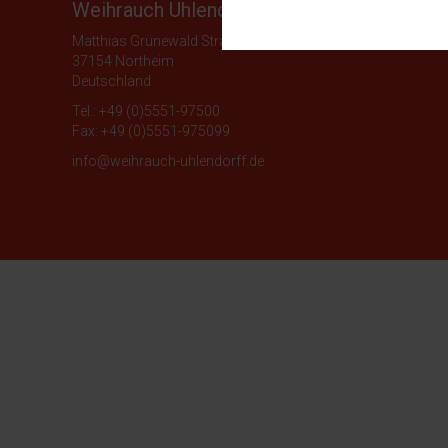
Diese Cookies sind für den Bet
Weihrauch Uhlendorff GmbH
Funktionalitäten. Außerdem könn
Matthias Grünewald Strasse 32-34
möchten, um Ihnen unsere Diens
37154 Northeim
Externe Cookies
Deutschland
Inhalte von externen Plattfor
Tel.:
+49 (0)5551-97500
akzeptiert werden, bedarf der Z
Fax:
+49 (0)5551-975099
info@weihrauch-uhlendorff.de