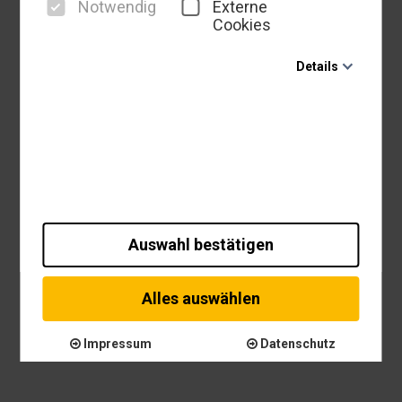
Notwendig
Externe
Cookies
Details
Notwendig
Diese Cookies sind für den Betrieb der Seite unbedingt
notwendig und ermöglichen beispielsweise
sicherheitsrelevante Funktionalitäten. Außerdem
können wir mit dieser Art von Cookies ebenfalls
erkennen, ob Sie in Ihrem Profil eingeloggt bleiben
möchten, um Ihnen unsere Dienste bei einem erneuten
Besuch unserer Seite schneller zur Verfügung zu
Auswahl bestätigen
stellen.
Externe Cookies
Inhalte von externen Plattformen wie z.B. Google Maps
Alles auswählen
werden standardmäßig blockiert. Wenn Cookies von
externen Medien akzeptiert werden, bedarf der Zugriff
Impressum
Datenschutz
auf diese Inhalte keiner manuellen Einwilligung mehr